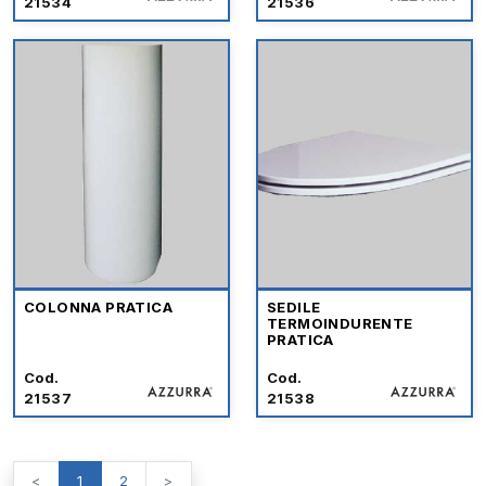
21534
21536
COLONNA PRATICA
SEDILE
TERMOINDURENTE
PRATICA
Cod.
Cod.
21537
21538
<
1
2
>