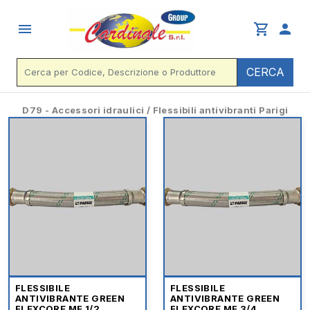
menu
shopping_cart
person
CERCA
D79 - Accessori idraulici / Flessibili antivibranti Parigi
FLESSIBILE
FLESSIBILE
ANTIVIBRANTE GREEN
ANTIVIBRANTE GREEN
FLEXCORE MF 1/2
FLEXCORE MF 3/4