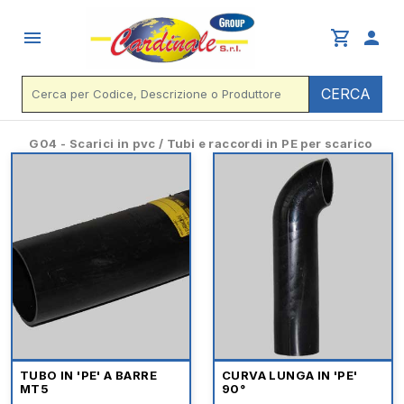
menu
shopping_cart
person
CERCA
G04 - Scarici in pvc / Tubi e raccordi in PE per scarico
TUBO IN 'PE' A BARRE
CURVA LUNGA IN 'PE'
MT5
90°