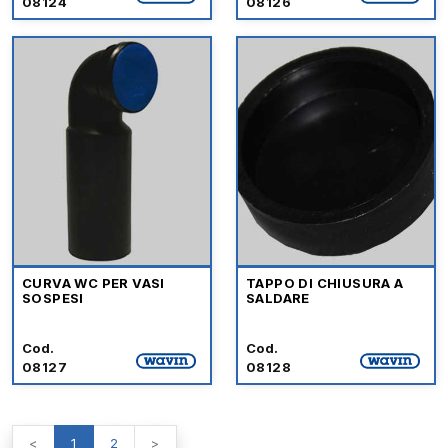
08124
08126
CURVA WC PER VASI
TAPPO DI CHIUSURA A
SOSPESI
SALDARE
Cod.
Cod.
08127
08128
<
1
2
>