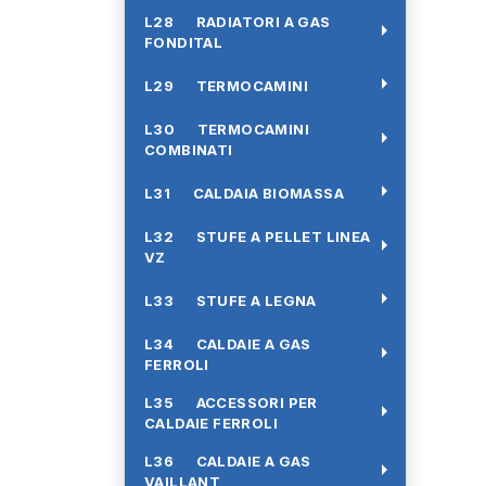
L28 RADIATORI A GAS
arrow_right
FONDITAL
arrow_right
L29 TERMOCAMINI
L30 TERMOCAMINI
arrow_right
COMBINATI
arrow_right
L31 CALDAIA BIOMASSA
L32 STUFE A PELLET LINEA
arrow_right
VZ
arrow_right
L33 STUFE A LEGNA
L34 CALDAIE A GAS
arrow_right
FERROLI
L35 ACCESSORI PER
arrow_right
CALDAIE FERROLI
L36 CALDAIE A GAS
arrow_right
VAILLANT