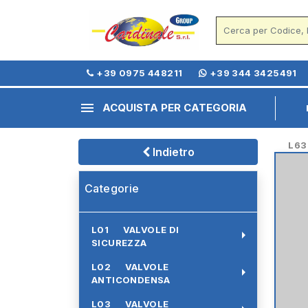
+39 0975 448211
+39 344 3425491
menu
ACQUISTA PER CATEGORIA
L63 - 
Indietro
Categorie
L01 VALVOLE DI
arrow_right
SICUREZZA
L02 VALVOLE
arrow_right
ANTICONDENSA
L03 VALVOLE