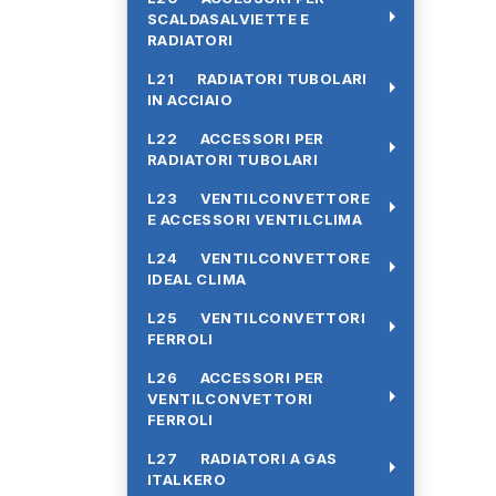
arrow_right
SCALDASALVIETTE E
RADIATORI
L21 RADIATORI TUBOLARI
arrow_right
IN ACCIAIO
L22 ACCESSORI PER
arrow_right
RADIATORI TUBOLARI
L23 VENTILCONVETTORE
arrow_right
E ACCESSORI VENTILCLIMA
L24 VENTILCONVETTORE
arrow_right
IDEAL CLIMA
L25 VENTILCONVETTORI
arrow_right
FERROLI
L26 ACCESSORI PER
arrow_right
VENTILCONVETTORI
FERROLI
L27 RADIATORI A GAS
arrow_right
ITALKERO