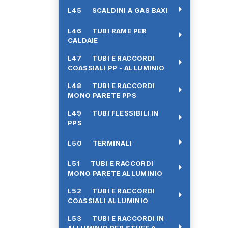
arrow_right
L45 SCALDINI A GAS BAXI
L46 TUBI RAME PER
arrow_right
CALDAIE
L47 TUBI E RACCORDI
arrow_right
COASSIALI PP - ALLUMINIO
L48 TUBI E RACCORDI
arrow_right
MONO PARETE PPS
L49 TUBI FLESSIBILI IN
arrow_right
PPS
arrow_right
L50 TERMINALI
L51 TUBI E RACCORDI
arrow_right
MONO PARETE ALLUMINIO
L52 TUBI E RACCORDI
arrow_right
COASSIALI ALLUMINIO
L53 TUBI E RACCORDI IN
arrow_right