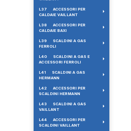
L37 ACCESSORI PER
arrow_right
CALDAIE VAILLANT
L38 ACCESSORI PER
arrow_right
CALDAIE BAXI
L39 SCALDINI A GAS
arrow_right
FERROLI
L40 SCALDINI A GAS E
arrow_right
ACCESSORI FERROLI
L41 SCALDINI A GAS
arrow_right
HERMANN
L42 ACCESSORI PER
arrow_right
SCALDINI HERMANN
L43 SCALDINI A GAS
arrow_right
VAILLANT
L44 ACCESSORI PER
arrow_right
SCALDINI VAILLANT