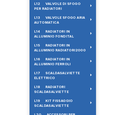
L12 VALVOLE DI SFOGO
arrow_right
PER RADIATORI
L13 VALVOLE SFOGO ARIA
arrow_right
AUTOMATICA
L14 RADIATORI IN
arrow_right
ALLUMINIO FONDITAL
L15 RADIATORI IN
arrow_right
ALLUMINIO RADIATORI2000
L16 RADIATORI IN
arrow_right
ALLUMINIO FERROLI
L17 SCALDASALVIETTE
arrow_right
ELETTRICO
L18 RADIATORI
arrow_right
SCALDASALVIETTE
L19 KIT FISSAGGIO
arrow_right
SCALDASALVIETTE
L20 ACCESSORI PER