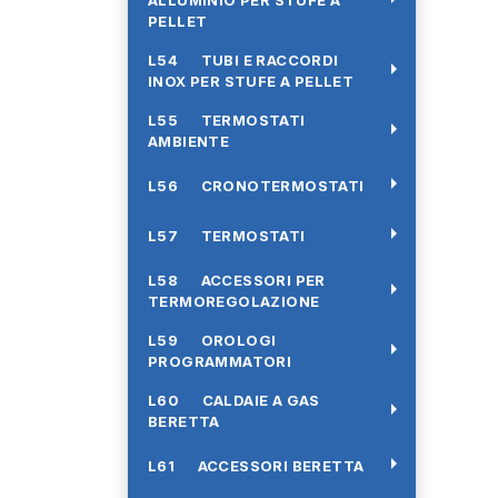
ALLUMINIO PER STUFE A
PELLET
L54 TUBI E RACCORDI
arrow_right
INOX PER STUFE A PELLET
L55 TERMOSTATI
arrow_right
AMBIENTE
arrow_right
L56 CRONOTERMOSTATI
arrow_right
L57 TERMOSTATI
L58 ACCESSORI PER
arrow_right
TERMOREGOLAZIONE
L59 OROLOGI
arrow_right
PROGRAMMATORI
L60 CALDAIE A GAS
arrow_right
BERETTA
arrow_right
L61 ACCESSORI BERETTA