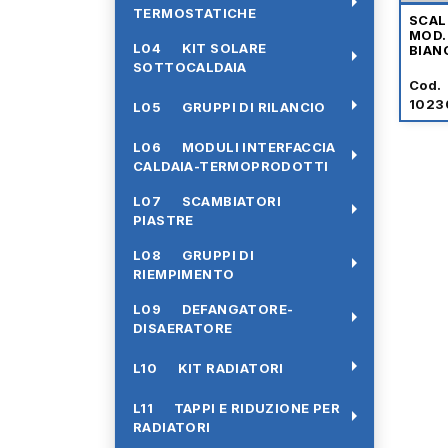
arrow_right
TERMOSTATICHE
SCAL
MOD.
L04 KIT SOLARE
BIAN
arrow_right
SOTTOCALDAIA
Cod.
arrow_right
1023
L05 GRUPPI DI RILANCIO
L06 MODULI INTERFACCIA
arrow_right
CALDAIA-TERMOPRODOTTI
L07 SCAMBIATORI
arrow_right
PIASTRE
L08 GRUPPI DI
arrow_right
RIEMPIMENTO
L09 DEFANGATORE-
arrow_right
DISAERATORE
arrow_right
L10 KIT RADIATORI
L11 TAPPI E RIDUZIONE PER
arrow_right
RADIATORI