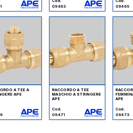
Cod.
Cod.
1
09463
09465
ORDO A TEE A
RACCORDO A TEE
RACCOR
NGERE APE
MASCHIO A STRINGERE
FEMMIN
APE
APE
Cod.
Cod.
9
09471
09473