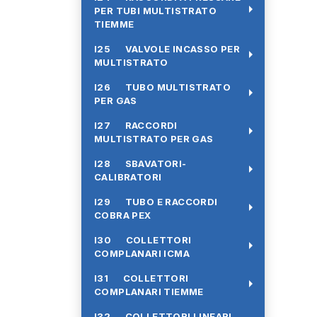
arrow_right
PER TUBI MULTISTRATO
TIEMME
I25 VALVOLE INCASSO PER
arrow_right
MULTISTRATO
I26 TUBO MULTISTRATO
arrow_right
PER GAS
I27 RACCORDI
arrow_right
MULTISTRATO PER GAS
I28 SBAVATORI-
arrow_right
CALIBRATORI
I29 TUBO E RACCORDI
arrow_right
COBRA PEX
I30 COLLETTORI
arrow_right
COMPLANARI ICMA
I31 COLLETTORI
arrow_right
COMPLANARI TIEMME
I32 COLLETTORI LINEARI