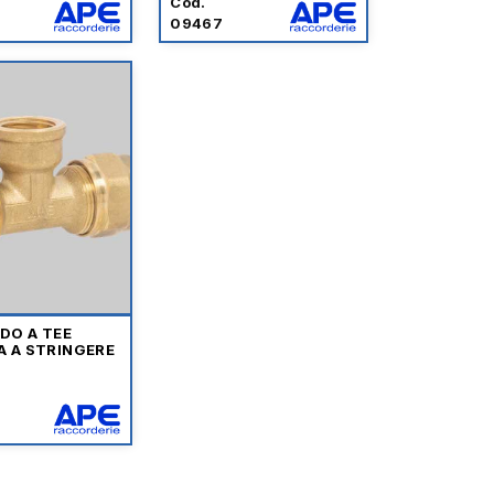
Cod.
09467
DO A TEE
A A STRINGERE