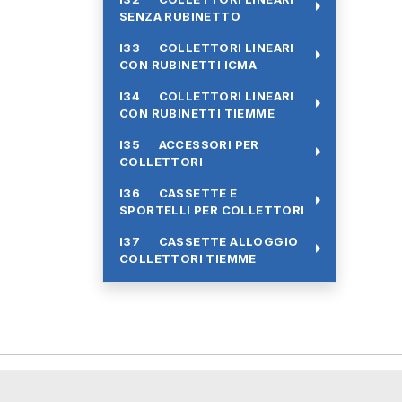
arrow_right
SENZA RUBINETTO
I33 COLLETTORI LINEARI
arrow_right
CON RUBINETTI ICMA
I34 COLLETTORI LINEARI
arrow_right
CON RUBINETTI TIEMME
I35 ACCESSORI PER
arrow_right
COLLETTORI
I36 CASSETTE E
arrow_right
SPORTELLI PER COLLETTORI
I37 CASSETTE ALLOGGIO
arrow_right
COLLETTORI TIEMME