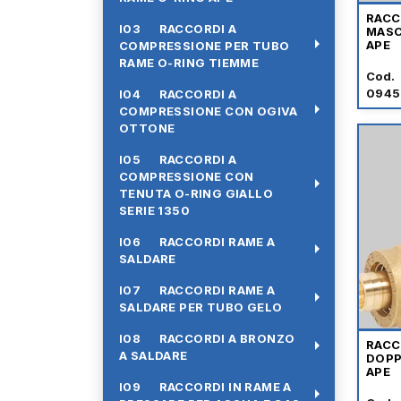
RACC
I03 RACCORDI A
MASC
arrow_right
APE
COMPRESSIONE PER TUBO
RAME O-RING TIEMME
Cod.
0945
I04 RACCORDI A
arrow_right
COMPRESSIONE CON OGIVA
OTTONE
I05 RACCORDI A
COMPRESSIONE CON
arrow_right
TENUTA O-RING GIALLO
SERIE 1350
I06 RACCORDI RAME A
arrow_right
SALDARE
I07 RACCORDI RAME A
arrow_right
SALDARE PER TUBO GELO
I08 RACCORDI A BRONZO
arrow_right
RACC
A SALDARE
DOPP
APE
I09 RACCORDI IN RAME A
arrow_right