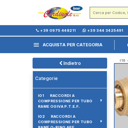
+39 0975 448211
+39 344 3425491
menu
ACQUISTA PER CATEGORIA
I16 - 
Indietro
Categorie
I01 RACCORDI A
arrow_right
COMPRESSIONE PER TUBO
RAME OGIVA P.T.E.F.
I02 RACCORDI A
arrow_right
COMPRESSIONE PER TUBO
RAME O-RING APE