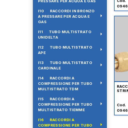
Cod.
PRESSARE PER ACQUA E GAS
0946
I10 RACCORDI IN BRONZO
arrow_right
A PRESSARE PER ACQUA E
GAS
I11 TUBO MULTISTRATO
arrow_right
UNIDELTA
I12 TUBO MULTISTRATO
arrow_right
APE
I13 TUBO MULTISTRATO
arrow_right
CARDINALE
I14 RACCORDI A
arrow_right
COMPRESSIONE PER TUBO
RACC
MULTISTRATO TDM
STRI
I15 RACCORDI A
arrow_right
COMPRESSIONE PER TUBO
Cod.
MULTISTRATO TIEMME
0946
I16 RACCORDI A
arrow_right
COMPRESSIONE PER TUBO