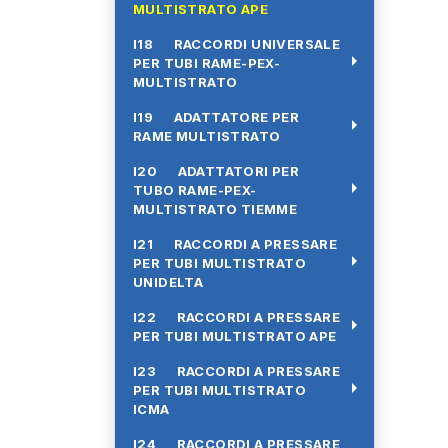
MULTISTRATO APE
I18 RACCORDI UNIVERSALE
arrow_right
PER TUBI RAME-PEX-
MULTISTRATO
I19 ADATTATORE PER
arrow_right
RAME MULTISTRATO
I20 ADATTATORI PER
arrow_right
TUBO RAME-PEX-
MULTISTRATO TIEMME
I21 RACCORDI A PRESSARE
arrow_right
PER TUBI MULTISTRATO
UNIDELTA
I22 RACCORDI A PRESSARE
arrow_right
PER TUBI MULTISTRATO APE
I23 RACCORDI A PRESSARE
arrow_right
PER TUBI MULTISTRATO
ICMA
I24 RACCORDI A PRESSARE